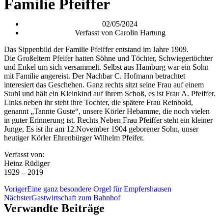
Familie Pfeiffer
02/05/2024
Verfasst von
Carolin Hartung
Das Sippenbild der Familie Pfeiffer entstand im Jahre 1909.
Die Großeltern Pfeifer hatten Söhne und Töchter, Schwiegertöchter
und Enkel um sich versammelt. Selbst aus Hamburg war ein Sohn
mit Familie angereist. Der Nachbar C. Hofmann betrachtet
interesiert das Geschehen. Ganz rechts sitzt seine Frau auf einem
Stuhl und hält ein Kleinkind auf ihrem Schoß, es ist Frau A. Pfeiffer.
Links neben ihr steht ihre Tochter, die spätere Frau Reinbold,
genannt „Tannte Guste“, unsere Körler Hebamme, die noch vielen
in guter Erinnerung ist. Rechts Neben Frau Pfeiffer steht ein kleiner
Junge, Es ist ihr am 12.November 1904 geborener Sohn, unser
heutiger Körler Ehrenbürger Wilhelm Pfeifer.
Verfasst von:
Heinz Rüdiger
1929 – 2019
Voriger
Eine ganz besondere Orgel für Empfershausen
Nächster
Gastwirtschaft zum Bahnhof
Verwandte Beiträge