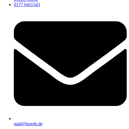
0177 6411543
mail@koerle.de