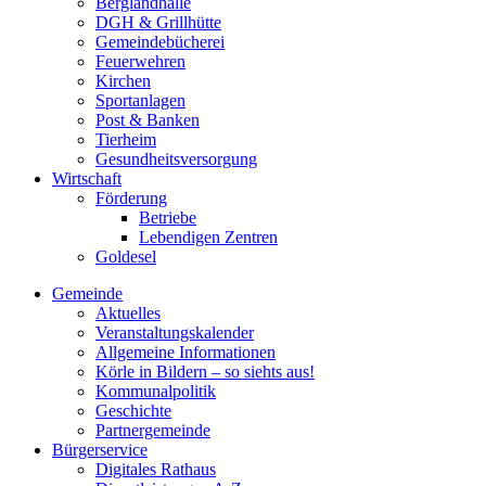
Berglandhalle
DGH & Grillhütte
Gemeindebücherei
Feuerwehren
Kirchen
Sportanlagen
Post & Banken
Tierheim
Gesundheitsversorgung
Wirtschaft
Förderung
Betriebe
Lebendigen Zentren
Goldesel
Gemeinde
Aktuelles
Veranstaltungskalender
Allgemeine Informationen
Körle in Bildern – so siehts aus!
Kommunalpolitik
Geschichte
Partnergemeinde
Bürgerservice
Digitales Rathaus