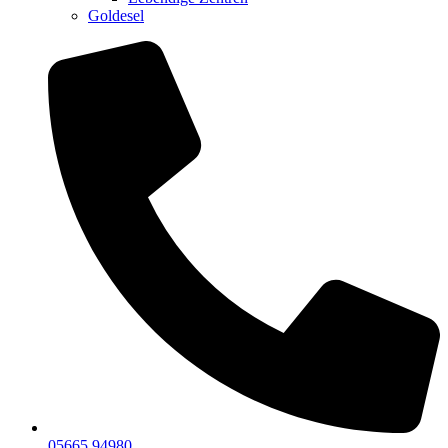
Goldesel
05665 94980