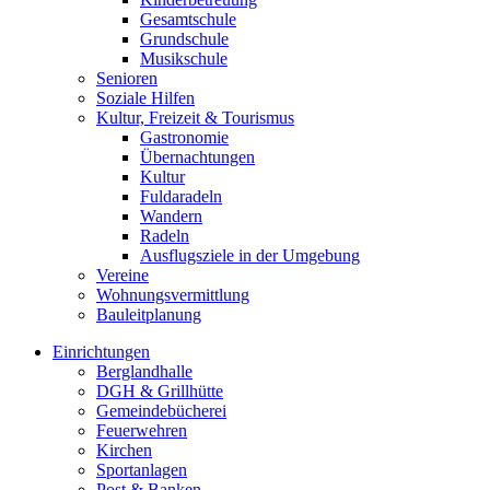
Gesamtschule
Grundschule
Musikschule
Senioren
Soziale Hilfen
Kultur, Freizeit & Tourismus
Gastronomie
Übernachtungen
Kultur
Fuldaradeln
Wandern
Radeln
Ausflugsziele in der Umgebung
Vereine
Wohnungsvermittlung
Bauleitplanung
Einrichtungen
Berglandhalle
DGH & Grillhütte
Gemeindebücherei
Feuerwehren
Kirchen
Sportanlagen
Post & Banken