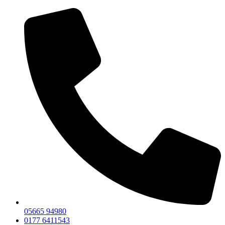
05665 94980
0177 6411543