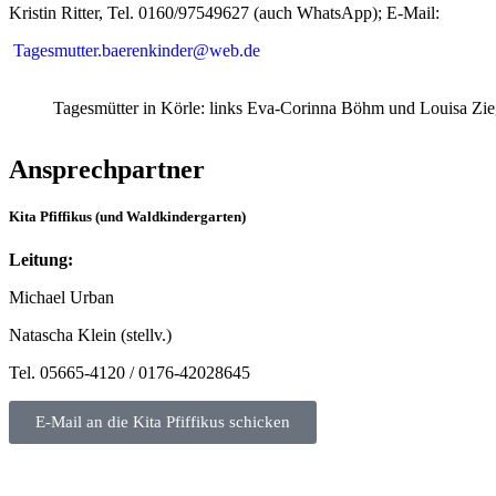
Kristin Ritter, Tel. 0160/97549627 (auch WhatsApp); E-Mail:
Tagesmutter.baerenkinder@web.de
Tagesmütter in Körle: links Eva-Corinna Böhm und Louisa Zie
Ansprechpartner
Kita Pfiffikus (und
Waldkindergarten)
Leitung:
Michael Urban
Natascha Klein (stellv.)
Tel. 05665-4120 / 0176-42028645
E-Mail an die Kita Pfiffikus schicken
U3-Kita Pusteblümchen