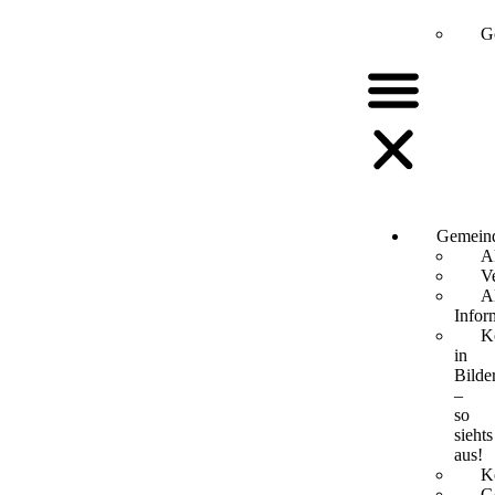
G
Gemein
A
V
A
Infor
K
in
Bilde
–
so
siehts
aus!
K
G