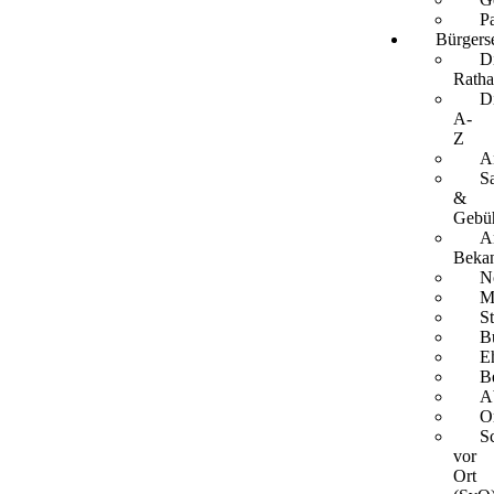
P
Bürgers
Di
Ratha
D
A-
Z
A
S
&
Gebü
A
Beka
N
M
S
B
E
B
A
Or
S
vor
Ort