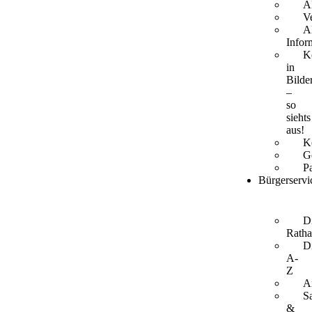
A
V
A
Infor
K
in
Bilde
–
so
siehts
aus!
K
G
P
Bürgerservi
Di
Ratha
D
A-
Z
A
S
&