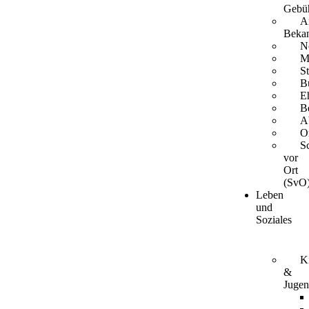
Gebü
A
Beka
N
M
S
B
E
B
A
Or
S
vor
Ort
(SvO
Leben
und
Soziales
K
&
Juge