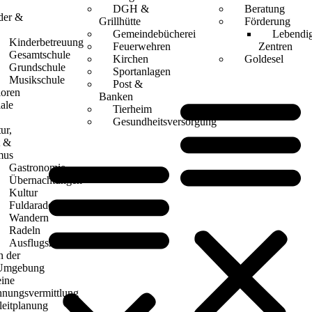
DGH &
Beratung
der &
Grillhütte
Förderung
Gemeindebücherei
Lebendi
Kinderbetreuung
Feuerwehren
Zentren
Gesamtschule
Kirchen
Goldesel
Grundschule
Sportanlagen
Musikschule
Post &
ioren
Banken
ale
Tierheim
Gesundheitsversorgung
ur,
t &
mus
Gastronomie
Übernachtungen
Kultur
Fuldaradeln
Wandern
Radeln
Ausflugsziele
n der
Umgebung
eine
nungsvermittlung
leitplanung