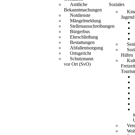
Amtliche
Soziales
Bekanntmachungen
Kin
Notdienste
Jugend
Mängelmeldung
Stellenausschreibungen
Bürgerbus
Eheschließung
Bestattungen
Sen
Abfallentsorgung
Sozi
Ortsgericht
Hilfen
Schutzmann
Kult
vor Ort (SvO)
Freizei
Touris
i
Ver
Woh