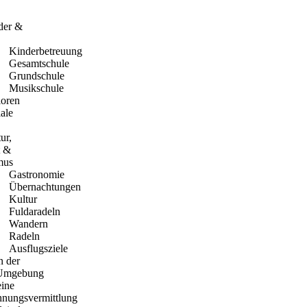
der &
Kinderbetreuung
Gesamtschule
Grundschule
Musikschule
ioren
ale
ur,
t &
mus
Gastronomie
Übernachtungen
Kultur
Fuldaradeln
Wandern
Radeln
Ausflugsziele
n der
Umgebung
eine
nungsvermittlung