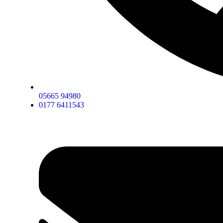
05665 94980
0177 6411543