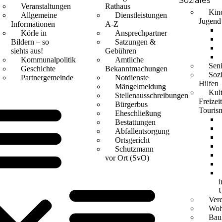
Soziales
Veranstaltungen
Rathaus
Kin
Allgemeine
Dienstleistungen
Jugend
Informationen
A-Z
Körle in
Ansprechpartner
Bildern – so
Satzungen &
siehts aus!
Gebühren
Kommunalpolitik
Amtliche
Sen
Geschichte
Bekanntmachungen
Sozi
Partnergemeinde
Notdienste
Hilfen
Mängelmeldung
Kult
Stellenausschreibungen
Freizei
Bürgerbus
Touris
Eheschließung
Bestattungen
Abfallentsorgung
Ortsgericht
Schutzmann
vor Ort (SvO)
i
Ver
Woh
Bau